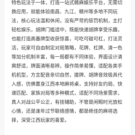
特色玩法于一体，打造一站式赣麻娱乐平台，无需切
换应用，就能体验南昌、九江、赣州等多地不同玩
法，核心玩法温和休闲，没有严苛的惩罚机制，主打
轻松娱乐，胡牌门槛适中，既能快速胡牌享受乐趣，
也能打造高番牌型收获惊喜，可吃可碰可杠，打法灵
活，玩家可自由制定对局策略，花牌、杠牌、清一色
等加分机制丰富，每一局都有不同体验，界面设计清
爽舒适，牌面清晰易辨，操作简单易懂，适配各类手
机机型，方言配音亲切自然，搓牌、胡牌音效极具代
入感，仿佛置身江西本地麻将桌，支持好友约局、快
速匹配、家族对局等多种模式，适配不同场景需求，
真人对战公平公正，有挂辅助，不管是闲暇时光放松
心情，还是逢年过节联络感情，都是绝佳的麻将选
择，深受江西玩家的喜爱。