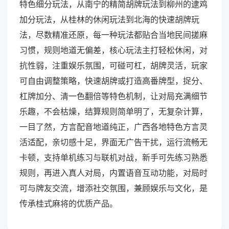
特色细分玩法，从南宁的精简胡牌玩法到柳州的逮鸡
加分玩法，从桂林的休闲玩法到北海的快速胡牌玩
法，尽数精准还原，每一种玩法都贴合当地民间搓麻
习惯，规则地道无偏差，核心玩法主打轻松休闲，对
抗性弱，注重娱乐氛围，可碰可杠，胡牌灵活，玩家
可自由调整策略，快速胡牌或打造高番牌型，捉分、
杠牌加分、清一色翻倍等特色机制，让对局充满细节
乐趣，不会枯燥，结算规则简单明了，无复杂计算，
一目了然，方言配音地道纯正，广西各地特色方言灵
活适配，亲切感十足，界面无广告干扰，运行流畅无
卡顿，支持单机练习与联机对战，新手可先练习熟悉
规则，再进入真人对局，内置语音互动功能，对局时
可与牌友交流，增添社交氛围，兼顾娱乐与文化，是
传承桂式麻将的优质产品。