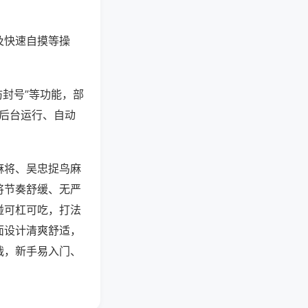
及快速自摸等操
防封号”等功能，部
过后台运行、自动
麻将、吴忠捉鸟麻
将节奏舒缓、无严
碰可杠可吃，打法
面设计清爽舒适，
战，新手易入门、