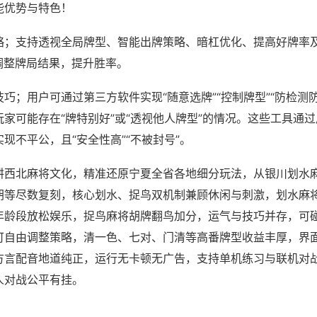
能优势与特色！
略；支持透视全局牌型、智能出牌策略、暗杠优化、提高好牌率
调整牌局结果，提升胜率。
巧；用户可通过第三方软件实现“随意选牌”“控制牌型”“防检测
家可能存在“牌特别好”或“透视他人牌型”的情况。这些工具通
现不平公，且“安全性高”“不被封号”。
耕西北麻将文化，精准还原宁夏全省各地细分玩法，从银川划水
胡等尽数复刻，核心划水、捉鸟双机制兼顾休闲与刺激，划水麻
年龄段放松娱乐，捉鸟麻将胡牌翻鸟加分，运气与技巧并存，可
可自由调整策略，清一色、七对、门清等高番牌型收益丰厚，界
方言配音地道纯正，运行无卡顿无广告，支持单机练习与联机对
人对战公平有挂。