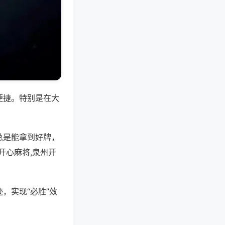
便捷。特别是在大
总是能拿到好牌，
开心麻将,泉州开
，实现“必胜”效
。