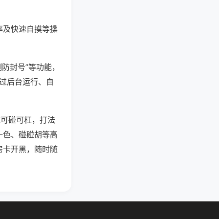
率及快速自摸等操
测防封号”等功能，
通过后台运行、自
吃可碰可杠，打法
一色、碰碰胡等高
房卡开黑，随时随