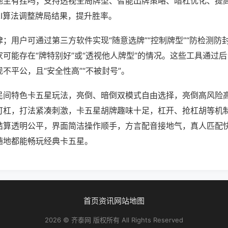
地主有挂吗；支持透视全局牌型、智能出牌策略、暗杠优化、提
AI算法调整牌局结果，提升胜率。
；用户可通过第三方软件实现“随意选牌”“控制牌型”“防检测防
可能存在“牌特别好”或“透视他人牌型”的情况。这些工具通过
不平公，且“安全性高”“不被封号”。
民间特色卡五星玩法，亮倒、暗倒双模式自由选择，亮倒高风险
可杠，打法紧凑刺激，卡五星胡牌趣味十足，杠开、抢杠胡等机
结算透明公平，界面简洁操作顺手，方言配音接地气，真人匹配
随地都能畅玩经典卡五星。
首页
资讯
网站地图
2026 © 齐泰网 版权所有 All Rights Reserved