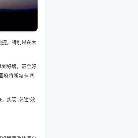
便捷。特别是在大
拿到好牌，甚至好
园麻将断勾卡,四
，实现“必胜”效
。