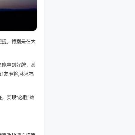
便捷。特别是在大
是能拿到好牌，甚
好友麻将,沐沐福
，实现“必胜”效
。