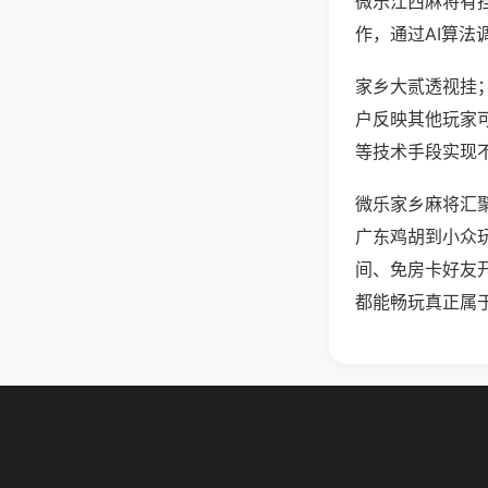
微乐江西麻将有
作，通过AI算法
家乡大贰透视挂；
户反映其他玩家可
等技术手段实现不
微乐家乡麻将汇
广东鸡胡到小众
间、免房卡好友
都能畅玩真正属