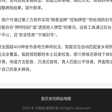
挂吗；支持透视全局牌型、智能出牌策略、暗杠优化、提高好牌
调整牌局结果，提升胜率。
用户可通过第三方软件实现“随意选牌”“控制牌型”“防检测防封
能存在“牌特别好”或“透视他人牌型”的情况。这些工具通过后
平公，且“安全性高”“不被封号”。
聚全国超400种省市县地方麻将玩法，智能定位自动匹配家乡规
玩法全覆盖，每款规则都经本土玩家校准，原汁原味还原线下体
开黑，地道方言配音、沉浸式音效，真人匹配公平快速，界面简
于自己的家乡麻将。
首页
资讯
网站地图
2026 © 齐泰网 版权所有 All Rights Reserved