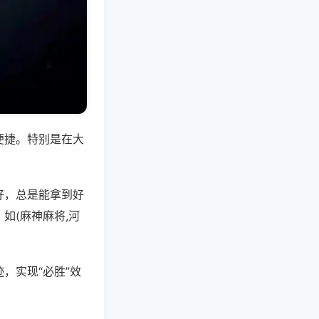
便捷。特别是在大
好，总是能拿到好
如(麻神麻将,河
，实现“必胜”效
。