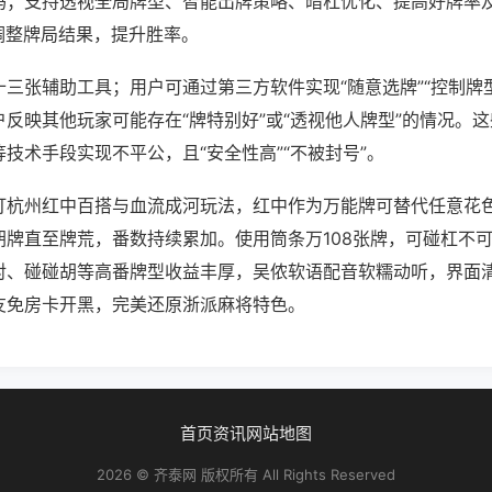
吗；支持透视全局牌型、智能出牌策略、暗杠优化、提高好牌率
调整牌局结果，提升胜率。
三张辅助工具；用户可通过第三方软件实现“随意选牌”“控制牌型
反映其他玩家可能存在“牌特别好”或“透视他人牌型”的情况。
技术手段实现不平公，且“安全性高”“不被封号”。
打杭州红中百搭与血流成河玩法，红中作为万能牌可替代任意花
胡牌直至牌荒，番数持续累加。使用筒条万108张牌，可碰杠不
对、碰碰胡等高番牌型收益丰厚，吴侬软语配音软糯动听，界面
友免房卡开黑，完美还原浙派麻将特色。
首页
资讯
网站地图
2026 © 齐泰网 版权所有 All Rights Reserved