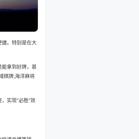
便捷。特别是在大
是能拿到好牌，甚
域棋牌,海洋麻将
，实现“必胜”效
。