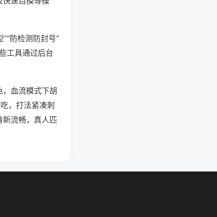
及快速自摸等操
”“防检测防封号”
这些工具通过后台
色，血流模式下胡
可吃，打法紧凑刺
清新流畅，真人匹