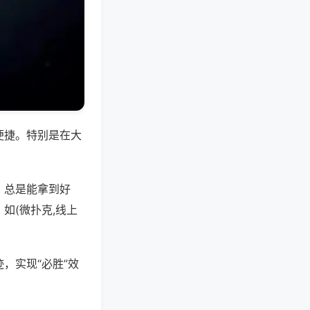
便捷。特别是在大
，总是能拿到好
如(微扑克,线上
，实现“必胜”效
。