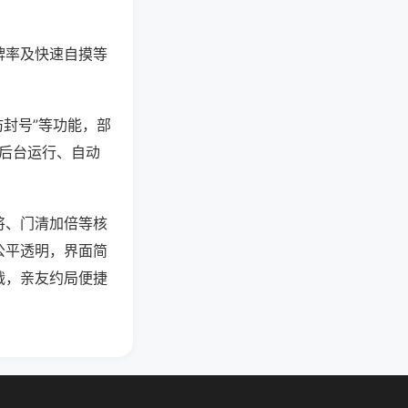
牌率及快速自摸等
防封号”等功能，部
过后台运行、自动
将、门清加倍等核
公平透明，界面简
战，亲友约局便捷