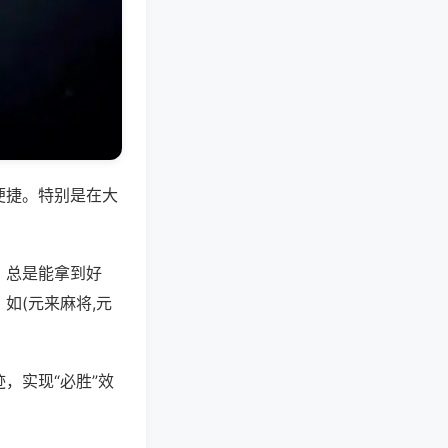
便捷。特别是在大
，总是能拿到好
如(元来麻将,元
，实现“必胜”效
。