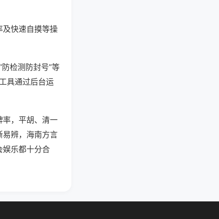
率及快速自摸等操
“防检测防封号”等
些工具通过后台运
牌率，平胡、清一
晰易辨，海南方言
会娱乐都十分合