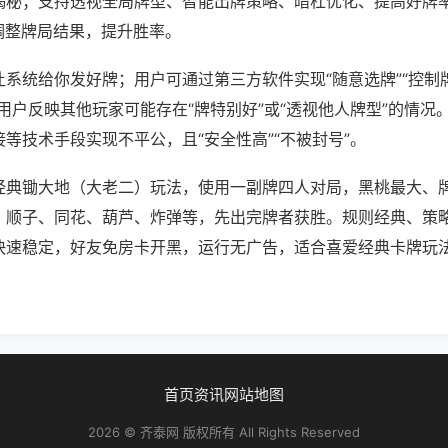
揭秘；支持透视全局牌型、智能出牌策略、暗杠优化、提高好牌
调整牌局结果，提升胜率。
系统给你发好牌；用户可通过第三方软件实现“随意选牌”“控制牌
用户反映其他玩家可能存在“牌特别好”或“透视他人牌型”的情况
等技术手段实现不平公，且“安全性高”“不被封号”。
经典锄大地（大老二）玩法，使用一副牌四人对局，黑桃最大、
、顺子、同花、葫芦、炸弹等，先出完牌者获胜。规则经典、策
快速稳定，好友免房卡开黑，运行无广告，适合喜爱经典卡牌玩
首页
资讯
网站地图
2026 © 齐泰网 版权所有 All Rights Reserved