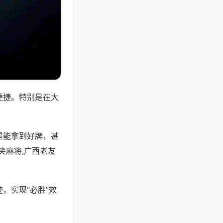
便捷。特别是在大
是能拿到好牌，甚
笑麻将,广西老友
，实现“必胜”效
。