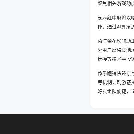
聚焦相关游戏功
芝麻红中麻将攻
作，通过AI算法
微信金花榜辅助工
分用户反映其他玩
连接等技术手段实
微乐跑得快还原
等机制让刺激感
好友组队便捷，