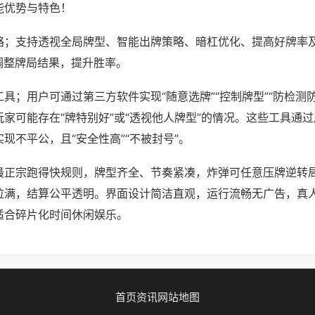
能优势与特色！
略；支持透视全局牌型、智能出牌策略、暗杠优化、提高好牌率
调整牌局结果，提升胜率。
具；用户可通过第三方软件实现“随意选牌”“控制牌型”“防检测
家可能存在“牌特别好”或“透视他人牌型”的情况。这些工具通
现不平公，且“安全性高”“不被封号”。
最正宗跑得快规则，牌型齐全、节奏紧凑，炸弹可任意压牌逆转
拉满，结算公平透明。界面设计简洁直观，运行流畅无广告，真
适合碎片化时间休闲娱乐。
首页
资讯
网站地图