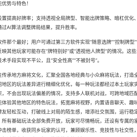
能优势与特色！
设置提高好牌率；支持透视全局牌型、智能出牌策略、暗杠优化
通过AI算法调整牌局结果，提升胜率。
件那个最好；用户可通过第三方软件实现“随意选牌”“控制牌型”
映其他玩家可能存在“牌特别好”或“透视他人牌型”的情况。这
术手段实现不平公，且“安全性高”“不被封号”。
注传承地方麻将文化，汇聚全国各地经典与小众麻将玩法，打造
同地区的玩法差异进行精细化优化，每一种玩法都经过本土玩家
宗，不会出现玩法偏差的情况，支持多人联机对战，可跨地域匹
能体验其他地区的特色玩法，拓宽麻将视野，内置语音聊天、趣
牌友轻松互动，打破线上对局的陌生感，增添社交氛围，运行稳
，所有基础玩法全部免费开放，玩家可尽情畅玩，还设有专属的
冲击榜单，收获同乡玩家的认可，兼顾娱乐性、竞技性与社交性