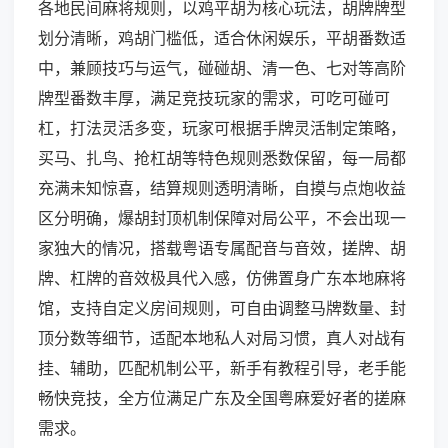
各地民间麻将规则，以鸡平胡为核心玩法，胡牌牌型
划分清晰，鸡胡门槛低，适合休闲娱乐，平胡番数适
中，兼顾技巧与运气，碰碰胡、清一色、七对等高阶
牌型番数丰厚，满足竞技玩家的需求，可吃可碰可
杠，打法灵活多变，玩家可根据手牌灵活制定策略，
买马、扎鸟、抢杠胡等特色规则悉数保留，每一局都
充满未知惊喜，结算规则透明清晰，自摸与点炮收益
区分明确，爆胡封顶机制保障对局公平，不会出现一
家独大的情况，搭载粤语专属配音与音效，搓牌、胡
牌、杠牌的音效极具代入感，仿佛置身广东本地麻将
馆，支持自定义房间规则，可自由调整马牌数量、封
顶分数等细节，适配本地私人对局习惯，真人对战有
挂、辅助，匹配机制公平，新手有教程引导，老手能
畅快竞技，全方位满足广东及全国粤麻爱好者的搓麻
需求。