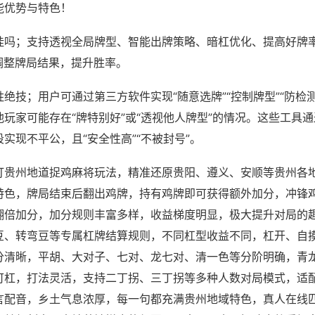
能优势与特色！
挂吗；支持透视全局牌型、智能出牌策略、暗杠优化、提高好牌
调整牌局结果，提升胜率。
绝技；用户可通过第三方软件实现“随意选牌”“控制牌型”“防检
玩家可能存在“牌特别好”或“透视他人牌型”的情况。这些工具
实现不平公，且“安全性高”“不被封号”。
打贵州地道捉鸡麻将玩法，精准还原贵阳、遵义、安顺等贵州各
特色，牌局结束后翻出鸡牌，持有鸡牌即可获得额外加分，冲锋
翻倍加分，加分规则丰富多样，收益梯度明显，极大提升对局的
豆、转弯豆等专属杠牌结算规则，不同杠型收益不同，杠开、自
分清晰，平胡、大对子、七对、龙七对、清一色等分阶明确，青
可杠，打法灵活，支持二丁拐、三丁拐等多种人数对局模式，适
言配音，乡土气息浓厚，每一句都充满贵州地域特色，真人在线