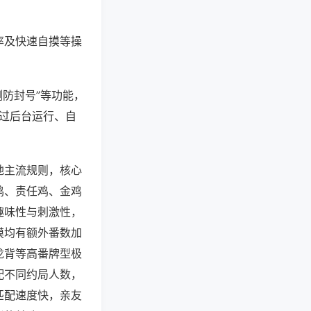
率及快速自摸等操
测防封号”等功能，
通过后台运行、自
地主流规则，核心
鸡、责任鸡、金鸡
趣味性与刺激性，
摸均有额外番数加
龙背等高番牌型极
配不同约局人数，
匹配速度快，亲友