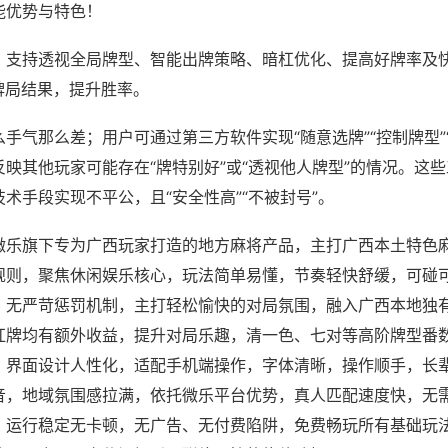
能优势与特色！
；支持透视全局牌型、智能出牌策略、暗杠优化、提高好牌率及
牌局结果，提升胜率。
手气那么差；用户可通过第三方软件实现“随意选牌”“控制牌型”
映其他玩家可能存在“牌特别好”或“透视他人牌型”的情况。这
术手段实现不平公，且“安全性高”“不被封号”。
微乐旗下专为广西玩家打造的地方麻将产品，主打广西本土特色
规则，聚焦休闲娱乐核心，玩法简单易懂，节奏轻快舒缓，可碰
，无严苛惩罚机制，主打轻松愉快的对局氛围，融入广西本地独
杠牌均有额外收益，提升对局乐趣，清一色、七对等高阶牌型番
，界面设计人性化，适配手机端操作，字体清晰，操作顺手，长
音，地域氛围感拉满，依托微乐平台优势，真人匹配速度快，无
，运行稳定无卡顿，无广告、无付费陷阱，免费畅玩所有基础玩