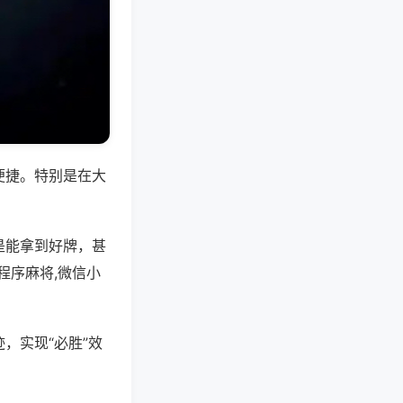
便捷。特别是在大
是能拿到好牌，甚
程序麻将,微信小
，实现“必胜”效
。