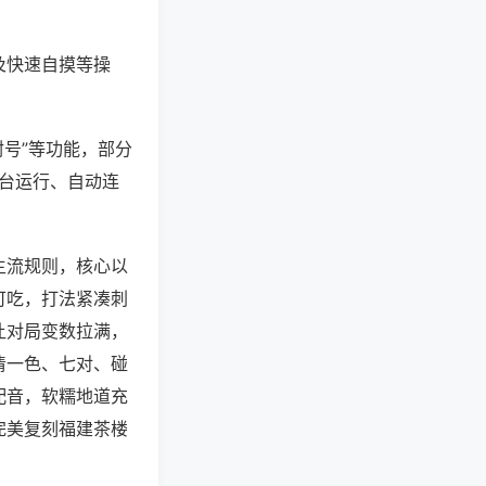
及快速自摸等操
封号”等功能，部分
后台运行、自动连
主流规则，核心以
可吃，打法紧凑刺
让对局变数拉满，
清一色、七对、碰
配音，软糯地道充
完美复刻福建茶楼