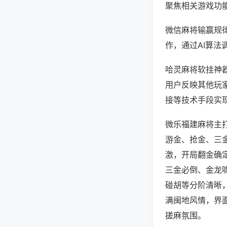
聚焦相关游戏功
微信麻将输赢规
作，通过AI算法
哈灵麻将软挂神器
用户反映其他玩家
接等技术手段实现
微乐福建麻将主
游金、抢金、三
激，开局翻金确
三金必倒、金龙
碰胡等分阶清晰
满闽地风情，界
搓麻氛围。