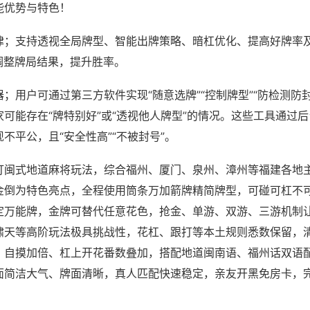
能优势与特色！
律；支持透视全局牌型、智能出牌策略、暗杠优化、提高好牌率
调整牌局结果，提升胜率。
；用户可通过第三方软件实现“随意选牌”“控制牌型”“防检测防
可能存在“牌特别好”或“透视他人牌型”的情况。这些工具通过
不平公，且“安全性高”“不被封号”。
打闽式地道麻将玩法，综合福州、厦门、泉州、漳州等福建各地
金倒为特色亮点，全程使用筒条万加箭牌精简牌型，可碰可杠不
定万能牌，金牌可替代任意花色，抢金、单游、双游、三游机制
啸天等高阶玩法极具挑战性，花杠、跟打等本土规则悉数保留，
，自摸加倍、杠上开花番数叠加，搭配地道闽南语、福州话双语
面简洁大气、牌面清晰，真人匹配快速稳定，亲友开黑免房卡，