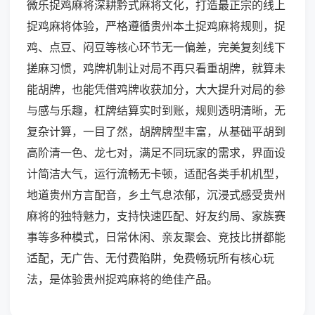
微乐捉鸡麻将深耕黔式麻将文化，打造最正宗的线上
捉鸡麻将体验，严格遵循贵州本土捉鸡麻将规则，捉
鸡、点豆、闷豆等核心环节无一偏差，完美复刻线下
搓麻习惯，鸡牌机制让对局不再只看重胡牌，就算未
能胡牌，也能凭借鸡牌收获加分，大大提升对局的参
与感与乐趣，杠牌结算实时到账，规则透明清晰，无
复杂计算，一目了然，胡牌牌型丰富，从基础平胡到
高阶清一色、龙七对，满足不同玩家的需求，界面设
计简洁大气，运行流畅无卡顿，适配各类手机机型，
地道贵州方言配音，乡土气息浓郁，沉浸式感受贵州
麻将的独特魅力，支持快速匹配、好友约局、家族赛
事等多种模式，日常休闲、亲友聚会、竞技比拼都能
适配，无广告、无付费陷阱，免费畅玩所有核心玩
法，是体验贵州捉鸡麻将的绝佳产品。