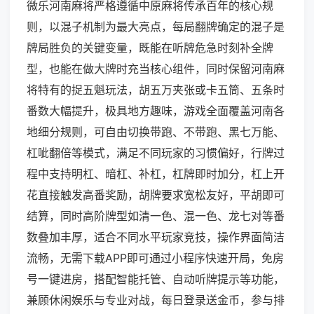
微乐河南麻将严格遵循中原麻将传承百年的核心规
则，以混子机制为最大亮点，每局翻牌确定的混子是
牌局胜负的关键变量，既能在听牌危急时刻补全牌
型，也能在做大牌时充当核心组件，同时保留河南麻
将特有的捉五魁玩法，胡五万夹张或卡五筒、五条时
番数大幅提升，极具地方趣味，游戏全面覆盖河南各
地细分规则，可自由切换带跑、不带跑、黑七万能、
杠呲翻倍等模式，满足不同玩家的习惯偏好，行牌过
程中支持明杠、暗杠、补杠，杠牌即时加分，杠上开
花直接触发高番奖励，胡牌要求宽松友好，平胡即可
结算，同时高阶牌型如清一色、混一色、龙七对等番
数叠加丰厚，适合不同水平玩家竞技，操作界面简洁
流畅，无需下载APP即可通过小程序快速开局，免房
号一键进房，搭配智能托管、自动听牌提示等功能，
兼顾休闲娱乐与专业对战，每日登录送金币，参与排