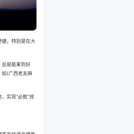
便捷。特别是在大
，总是能拿到好
如(广西老友麻
，实现“必胜”效
。