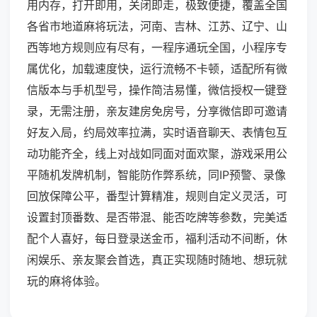
用内存，打开即用，关闭即走，极致便捷，覆盖全国
各省市地道麻将玩法，河南、吉林、江苏、辽宁、山
西等地方规则应有尽有，一程序通玩全国，小程序专
属优化，加载速度快，运行流畅不卡顿，适配所有微
信版本与手机型号，操作简洁易懂，微信授权一键登
录，无需注册，亲友建房免房号，分享微信即可邀请
好友入局，约局效率拉满，实时语音聊天、表情包互
动功能齐全，线上对战如同面对面欢聚，游戏采用公
平随机发牌机制，智能防作弊系统，同IP预警、录像
回放保障公平，番型计算精准，规则自定义灵活，可
设置封顶番数、是否带混、能否吃牌等参数，完美适
配个人喜好，每日登录送金币，福利活动不间断，休
闲娱乐、亲友聚会首选，真正实现随时随地、想玩就
玩的麻将体验。